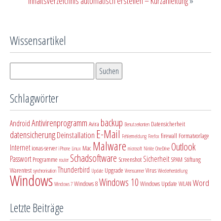
Inhaltsverzeichnis automatisch erstellen – Kurzanleitung
»
Wissensartikel
Schlagwörter
backup
Antivirenprogramm
Android
Avira
Datensicherheit
Benutzerkonten
E-Mail
datensicherung
Deinstallation
firewall
Formatvorlage
Fehlermeldung
Firefox
Malware
Outlook
Internet
ionas-server
Mac
iPhone
Linux
microsoft
Ninite
OneDrive
Schadsoftware
Passwort
Sicherheit
Programme
Screenshot
SPAM
Stiftung
router
Thunderbird
Warentest
Upgrade
Virus
synchronisation
Update
Virenscanner
Wiederherstellung
Windows
Windows 10
Word
Windows 8
Windows Update
WLAN
Windows 7
Letzte Beiträge