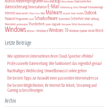
backup
Antivirenprogramm
Android
Avira
Datensicherheit
Benutzerkonten
E-Mail
datensicherung
Deinstallation
firewall
Formatvorlage
Fehlermeldung
Firefox
Malware
Outlook
Internet
ionas-server
Mac
iPhone
Linux
microsoft
Ninite
OneDrive
Schadsoftware
Passwort
Sicherheit
Programme
Screenshot
SPAM
Stiftung
router
Thunderbird
Warentest
Upgrade
Virus
synchronisation
Update
Virenscanner
Wiederherstellung
Windows
Windows 10
Word
Windows 8
Windows Update
WLAN
Windows 7
Letzte Beiträge
Wie optimieren Unternehmen ihren Cloud-Speicher effektiv?
Professionelle Datenrettung: Wie funktioniert das eigentlich genau?
Nachhaltiges Webhosting: Umweltbewusst online gehen
Die besten Tipps zur Auswahl einer passenden Internetadresse
Die besten Möglichkeiten, Ihr Internet für Arbeit, Streaming und
Gaming zu beschleunigen
Archiv