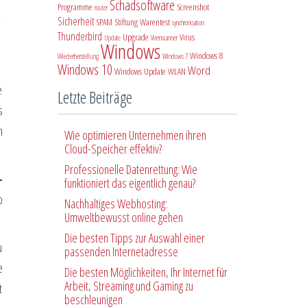
Schadsoftware
Programme
Screenshot
router
Sicherheit
SPAM
Stiftung Warentest
synchronisation
Thunderbird
Upgrade
Virus
Update
Virenscanner
Windows
Windows 8
Wiederherstellung
Windows 7
Windows 10
Word
Windows Update
WLAN
e
Letzte Beiträge
s
n
Wie optimieren Unternehmen ihren
Cloud-Speicher effektiv?
Professionelle Datenrettung: Wie
-
funktioniert das eigentlich genau?
o
Nachhaltiges Webhosting:
Umweltbewusst online gehen
Die besten Tipps zur Auswahl einer
u
passenden Internetadresse
e
Die besten Möglichkeiten, Ihr Internet für
Arbeit, Streaming und Gaming zu
t
beschleunigen