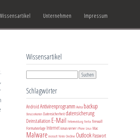
Wissensartikel
Unternehmen
Impressum
Wissensartikel
.
,
Schlagwörter
r
m
backup
Antivirenprogramm
Android
Avira
e
datensicherung
Datensicherheit
Benutzerkonten
E-Mail
Deinstallation
firewall
Fehlermeldung
Firefox
Internet
Formatvorlage
ionas-server
Mac
iPhone
Linux
Malware
Outlook
Passwort
microsoft
Ninite
OneDrive