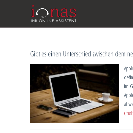
Gibt es einen Unterschied zwischen dem 
Appl
defi
im G
Appl
abwei
(meh