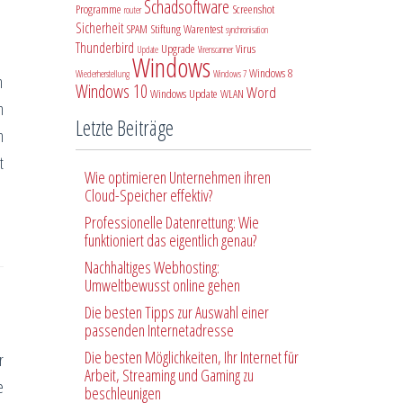
Schadsoftware
Programme
Screenshot
router
Sicherheit
SPAM
Stiftung Warentest
synchronisation
Thunderbird
Upgrade
Virus
Update
Virenscanner
Windows
Windows 8
Wiederherstellung
Windows 7
n
Windows 10
Word
Windows Update
WLAN
n
Letzte Beiträge
m
t
Wie optimieren Unternehmen ihren
Cloud-Speicher effektiv?
Professionelle Datenrettung: Wie
funktioniert das eigentlich genau?
Nachhaltiges Webhosting:
Umweltbewusst online gehen
Die besten Tipps zur Auswahl einer
passenden Internetadresse
Die besten Möglichkeiten, Ihr Internet für
r
Arbeit, Streaming und Gaming zu
e
beschleunigen