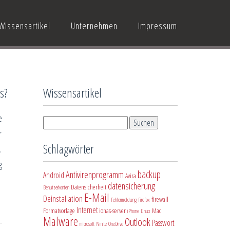
Wissensartikel
Unternehmen
Impressum
s?
Wissensartikel
e
r
Schlagwörter
.
g
backup
Antivirenprogramm
Android
Avira
datensicherung
Datensicherheit
Benutzerkonten
E-Mail
Deinstallation
firewall
Fehlermeldung
Firefox
Internet
Formatvorlage
ionas-server
Mac
iPhone
Linux
Malware
Outlook
Passwort
microsoft
Ninite
OneDrive