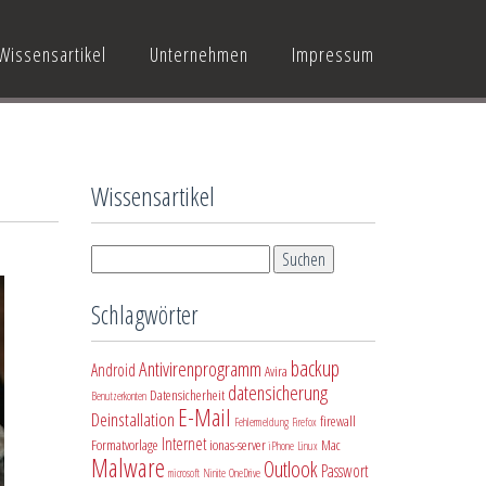
Wissensartikel
Unternehmen
Impressum
Wissensartikel
Schlagwörter
backup
Antivirenprogramm
Android
Avira
datensicherung
Datensicherheit
Benutzerkonten
E-Mail
Deinstallation
firewall
Fehlermeldung
Firefox
Internet
Formatvorlage
ionas-server
Mac
iPhone
Linux
Malware
Outlook
Passwort
microsoft
Ninite
OneDrive