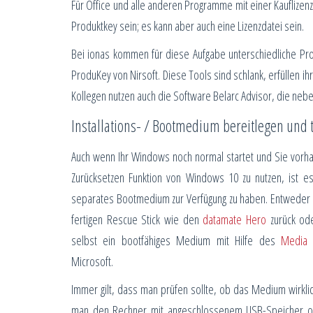
Für Office und alle anderen Programme mit einer Kauflizenz 
Produktkey sein; es kann aber auch eine Lizenzdatei sein.
Bei ionas kommen für diese Aufgabe unterschiedliche Pro
ProduKey von Nirsoft. Diese Tools sind schlank, erfüllen ih
Kollegen nutzen auch die Software Belarc Advisor, die neb
Installations- / Bootmedium bereitlegen und 
Auch wenn Ihr Windows noch normal startet und Sie vorh
Zurücksetzen Funktion von Windows 10 zu nutzen, ist es
separates Bootmedium zur Verfügung zu haben. Entweder g
fertigen Rescue Stick wie den
datamate Hero
zurück ode
selbst ein bootfähiges Medium mit Hilfe des
Media 
Microsoft.
Immer gilt, dass man prüfen sollte, ob das Medium wirkli
man den Rechner mit angeschlossenem USB-Speicher od