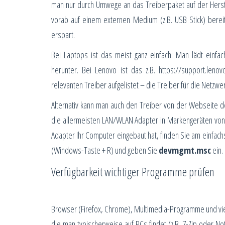
man nur durch Umwege an das Treiberpaket auf der Herstel
vorab auf einem externen Medium (z.B. USB Stick) bereit
erspart.
Bei Laptops ist das meist ganz einfach: Man lädt einfa
herunter. Bei Lenovo ist das z.B. https://support.le
relevanten Treiber aufgelistet – die Treiber für die Netzwer
Alternativ kann man auch den Treiber von der Webseite d
die allermeisten LAN/WLAN Adapter in Markengeräten von 
Adapter Ihr Computer eingebaut hat, finden Sie am einfac
(Windows-Taste + R) und geben Sie
devmgmt.msc
ein.
Verfügbarkeit wichtiger Programme prüfen
Browser (Firefox, Chrome), Multimedia-Programme und vie
die man typischerweise auf PCs findet (z.B. 7-Zip oder No