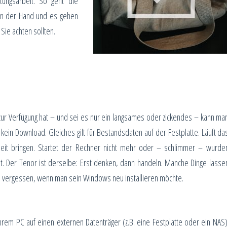
itungsarbeit. So geht die
von der Hand und es gehen
Sie achten sollten.
r Verfügung hat – und sei es nur ein langsames oder zickendes – kann ma
kein Download. Gleiches gilt für Bestandsdaten auf der Festplatte. Läuft da
rheit bringen. Startet der Rechner nicht mehr oder – schlimmer – wurde
st. Der Tenor ist derselbe: Erst denken, dann handeln. Manche Dinge lasse
s zu vergessen, wenn man sein Windows neu installieren möchte.
 Ihrem PC auf einen externen Datenträger (z.B. eine Festplatte oder ein NAS)