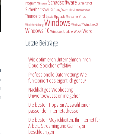
Schadsoftware
Programme
Screenshot
router
Sicherheit
SPAM
Stiftung Warentest
synchronisation
Thunderbird
Upgrade
Virus
Update
Virenscanner
Windows
Windows 8
Wiederherstellung
Windows 7
Windows 10
Word
Windows Update
WLAN
Letzte Beiträge
Wie optimieren Unternehmen ihren
Cloud-Speicher effektiv?
n
Professionelle Datenrettung: Wie
s
funktioniert das eigentlich genau?
n
Nachhaltiges Webhosting:
Umweltbewusst online gehen
n
Die besten Tipps zur Auswahl einer
passenden Internetadresse
Die besten Möglichkeiten, Ihr Internet für
Arbeit, Streaming und Gaming zu
beschleunigen
.