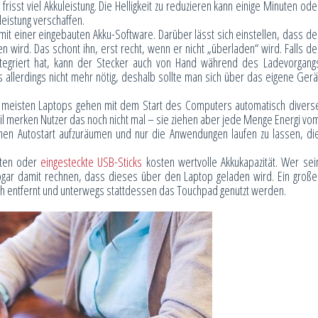
frisst viel Akkuleistung. Die Helligkeit zu reduzieren kann einige Minuten ode
eistung verschaffen.
mit einer eingebauten Akku-Software. Darüber lässt sich einstellen, dass de
n wird. Das schont ihn, erst recht, wenn er nicht „überladen“ wird. Falls de
ntegriert hat, kann der Stecker auch von Hand während des Ladevorgang
allerdings nicht mehr nötig, deshalb sollte man sich über das eigene Gerä
meisten Laptops gehen mit dem Start des Computers automatisch divers
il merken Nutzer das noch nicht mal – sie ziehen aber jede Menge Energi vo
nen Autostart aufzuräumen und nur die Anwendungen laufen zu lassen, di
tten oder
eingesteckte USB-Sticks
kosten wertvolle Akkukapazität. Wer sei
gar damit rechnen, dass dieses über den Laptop geladen wird. Ein große
ach entfernt und unterwegs stattdessen das Touchpad genutzt werden.