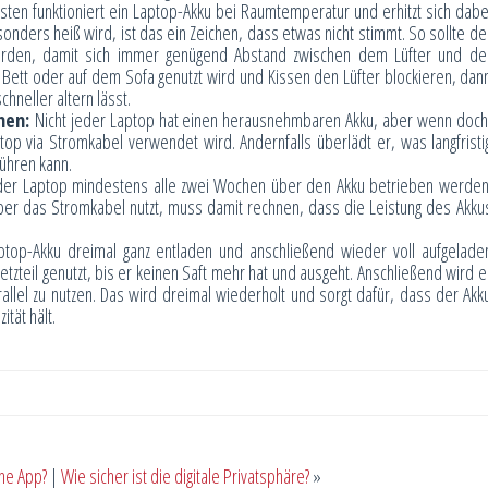
ten funktioniert ein Laptop-Akku bei Raumtemperatur und erhitzt sich dabe
sonders heiß wird, ist das ein Zeichen, dass etwas nicht stimmt. So sollte de
erden, damit sich immer genügend Abstand zwischen dem Lüfter und de
 Bett oder auf dem Sofa genutzt wird und Kissen den Lüfter blockieren, dan
neller altern lässt.
men:
Nicht jeder Laptop hat einen herausnehmbaren Akku, aber wenn doch
 via Stromkabel verwendet wird. Andernfalls überlädt er, was langfristi
ühren kann.
te der Laptop mindestens alle zwei Wochen über den Akku betrieben werden
er das Stromkabel nutzt, muss damit rechnen, dass die Leistung des Akku
top-Akku dreimal ganz entladen und anschließend wieder voll aufgelade
zteil genutzt, bis er keinen Saft mehr hat und ausgeht. Anschließend wird e
rallel zu nutzen. Das wird dreimal wiederholt und sorgt dafür, dass der Akk
ität hält.
ine App?
|
Wie sicher ist die digitale Privatsphäre?
»