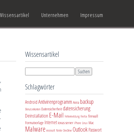
Wissensartikel
Unternehmen
Impressum
Wissensartikel
,
Schlagwörter
n
backup
Antivirenprogramm
Android
Avira
datensicherung
Datensicherheit
e
Benutzerkonten
E-Mail
Deinstallation
firewall
Fehlermeldung
Firefox
r
Internet
Formatvorlage
ionas-server
Mac
iPhone
Linux
Malware
e
Outlook
Passwort
microsoft
Ninite
OneDrive