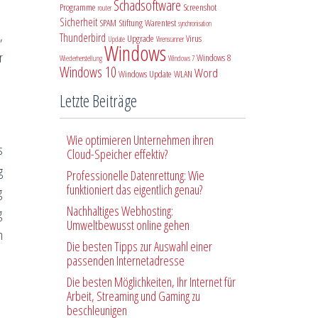
Schadsoftware
Programme
Screenshot
router
Sicherheit
SPAM
Stiftung Warentest
synchronisation
,
Thunderbird
Upgrade
Virus
Update
Virenscanner
Windows
r
Windows 8
Wiederherstellung
Windows 7
Windows 10
Word
Windows Update
WLAN
Letzte Beiträge
Wie optimieren Unternehmen ihren
s
Cloud-Speicher effektiv?
g
Professionelle Datenrettung: Wie
funktioniert das eigentlich genau?
g
Nachhaltiges Webhosting:
g
Umweltbewusst online gehen
h
Die besten Tipps zur Auswahl einer
passenden Internetadresse
Die besten Möglichkeiten, Ihr Internet für
Arbeit, Streaming und Gaming zu
beschleunigen