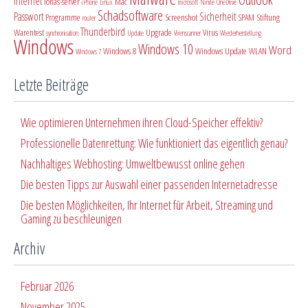
Internet
ionas-server
Mac
iPhone
Linux
microsoft
Ninite
OneDrive
Schadsoftware
Passwort
Sicherheit
Programme
Screenshot
SPAM
Stiftung
router
Thunderbird
Warentest
Upgrade
Virus
synchronisation
Update
Virenscanner
Wiederherstellung
Windows
Windows 10
Word
Windows 8
Windows Update
WLAN
Windows 7
Letzte Beiträge
Wie optimieren Unternehmen ihren Cloud-Speicher effektiv?
Professionelle Datenrettung: Wie funktioniert das eigentlich genau?
Nachhaltiges Webhosting: Umweltbewusst online gehen
Die besten Tipps zur Auswahl einer passenden Internetadresse
Die besten Möglichkeiten, Ihr Internet für Arbeit, Streaming und
Gaming zu beschleunigen
Archiv
Februar 2026
November 2025