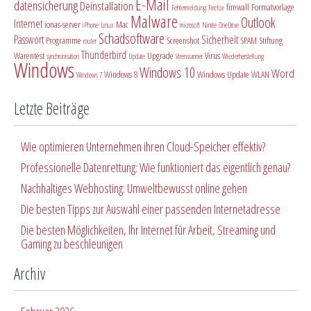
E-Mail
datensicherung
Deinstallation
firewall
Formatvorlage
Fehlermeldung
Firefox
Malware
Outlook
Internet
ionas-server
Mac
iPhone
Linux
microsoft
Ninite
OneDrive
Schadsoftware
Passwort
Sicherheit
Programme
Screenshot
SPAM
Stiftung
router
Thunderbird
Warentest
Upgrade
Virus
synchronisation
Update
Virenscanner
Wiederherstellung
Windows
Windows 10
Word
Windows 8
Windows Update
WLAN
Windows 7
Letzte Beiträge
Wie optimieren Unternehmen ihren Cloud-Speicher effektiv?
Professionelle Datenrettung: Wie funktioniert das eigentlich genau?
Nachhaltiges Webhosting: Umweltbewusst online gehen
Die besten Tipps zur Auswahl einer passenden Internetadresse
Die besten Möglichkeiten, Ihr Internet für Arbeit, Streaming und
Gaming zu beschleunigen
Archiv