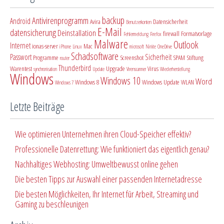
backup
Antivirenprogramm
Android
Avira
Datensicherheit
Benutzerkonten
E-Mail
datensicherung
Deinstallation
firewall
Formatvorlage
Fehlermeldung
Firefox
Malware
Outlook
Internet
ionas-server
Mac
iPhone
Linux
microsoft
Ninite
OneDrive
Schadsoftware
Passwort
Sicherheit
Programme
Screenshot
SPAM
Stiftung
router
Thunderbird
Warentest
Upgrade
Virus
synchronisation
Update
Virenscanner
Wiederherstellung
Windows
Windows 10
Word
Windows 8
Windows Update
WLAN
Windows 7
Letzte Beiträge
Wie optimieren Unternehmen ihren Cloud-Speicher effektiv?
Professionelle Datenrettung: Wie funktioniert das eigentlich genau?
Nachhaltiges Webhosting: Umweltbewusst online gehen
Die besten Tipps zur Auswahl einer passenden Internetadresse
Die besten Möglichkeiten, Ihr Internet für Arbeit, Streaming und
Gaming zu beschleunigen