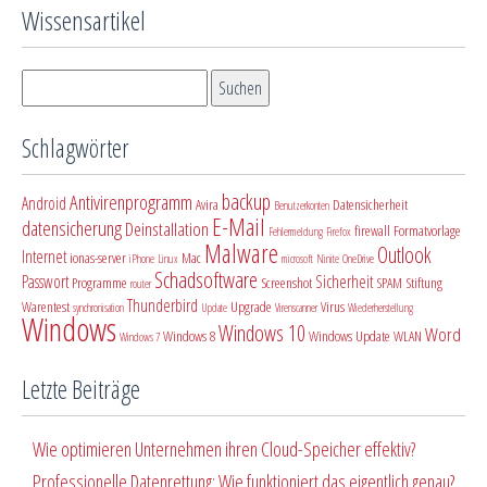
Wissensartikel
Schlagwörter
backup
Antivirenprogramm
Android
Avira
Datensicherheit
Benutzerkonten
E-Mail
datensicherung
Deinstallation
firewall
Formatvorlage
Fehlermeldung
Firefox
Malware
Outlook
Internet
ionas-server
Mac
iPhone
Linux
microsoft
Ninite
OneDrive
Schadsoftware
Passwort
Sicherheit
Programme
Screenshot
SPAM
Stiftung
router
Thunderbird
Warentest
Upgrade
Virus
synchronisation
Update
Virenscanner
Wiederherstellung
Windows
Windows 10
Word
Windows 8
Windows Update
WLAN
Windows 7
Letzte Beiträge
Wie optimieren Unternehmen ihren Cloud-Speicher effektiv?
Professionelle Datenrettung: Wie funktioniert das eigentlich genau?